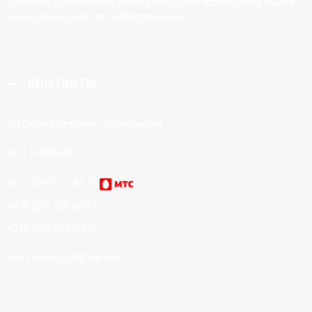
Грамотно выполненная работа электрика это качество вашей
жизни дома, удобство и безопасность.
КОНТАКТЫ
ИП Сергей Петрович Лагуновский
УНП 192645481
+375 (29) 561-34-19
+375 (29) 334-86-11
+375 (25) 95-80-636
elektrosvet.by@gmail.com