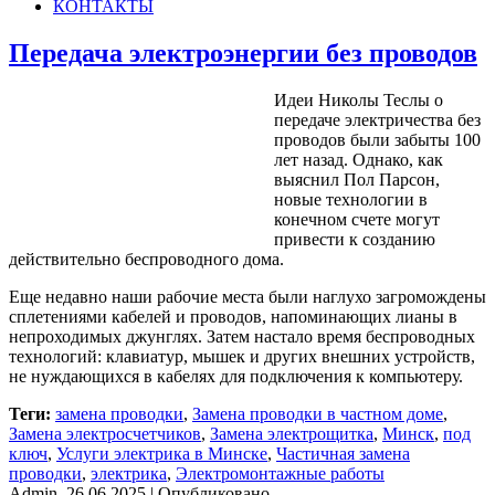
КОНТАКТЫ
Передача электроэнергии без проводов
Идеи Николы Теслы о
передаче электричества без
проводов были забыты 100
лет назад. Однако, как
выяснил Пол Парсон,
новые технологии в
конечном счете могут
привести к созданию
действительно беспроводного дома.
Еще недавно наши рабочие места были наглухо загромождены
сплетениями кабелей и проводов, напоминающих лианы в
непроходимых джунглях. Затем настало время беспроводных
технологий: клавиатур, мышек и других внешних устройств,
не нуждающихся в кабелях для подключения к компьютеру.
Теги
:
замена проводки
,
Замена проводки в частном доме
,
Замена электросчетчиков
,
Замена электрощитка
,
Минск
,
под
ключ
,
Услуги электрика в Минске
,
Частичная замена
проводки
,
электрика
,
Электромонтажные работы
Admin
,
26.06.2025
|
Опубликовано