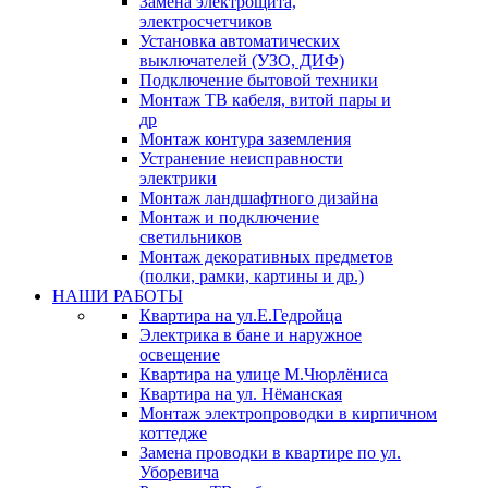
Замена электрощита,
электросчетчиков
Установка автоматических
выключателей (УЗО, ДИФ)
Подключение бытовой техники
Монтаж ТВ кабеля, витой пары и
др
Монтаж контура заземления
Устранение неисправности
электрики
Монтаж ландшафтного дизайна
Монтаж и подключение
светильников
Монтаж декоративных предметов
(полки, рамки, картины и др.)
НАШИ РАБОТЫ
Квартира на ул.Е.Гедройца
Электрика в бане и наружное
освещение
Квартира на улице М.Чюрлёниса
Квартира на ул. Нёманская
Монтаж электропроводки в кирпичном
коттедже
Замена проводки в квартире по ул.
Уборевича