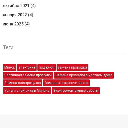
октября 2021
(4)
января 2022
(4)
июня 2025
(4)
Теги
Минск
электрика
под ключ
замена проводки
Частичная замена проводки
Замена проводки в частном доме
Замена электрощитка
Замена электросчетчиков
Услуги электрика в Минске
Электромонтажные работы