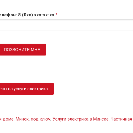
елефон: 8 (0xx) xxx-xx-xx
*
ены на услуги электрика
м доме
,
Минск
,
под ключ
,
Услуги электрика в Минске
,
Частичная