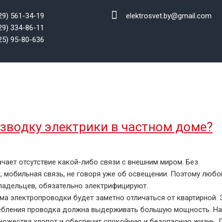
29) 561-34-19
elektrosvet.by@gmail.com
29) 334-86-11
25) 95-80-636
РАБОТЫ
СТАТЬИ
ОТЗЫВЫ
ЦЕНЫ
КОНТАКТЫ
зводку электрики в частном доме?
чает отсутствие какой-либо связи с внешним миром. Без
, мобильная связь, не говоря уже об освещении. Поэтому любо
ладельцев, обязательно электрифицируют.
ма электропроводки будет заметно отличаться от квартирной. 
отребления проводка должна выдерживать большую мощность. Н
ножества хлопот и обеспечит спокойную и безопасную жизнь. 