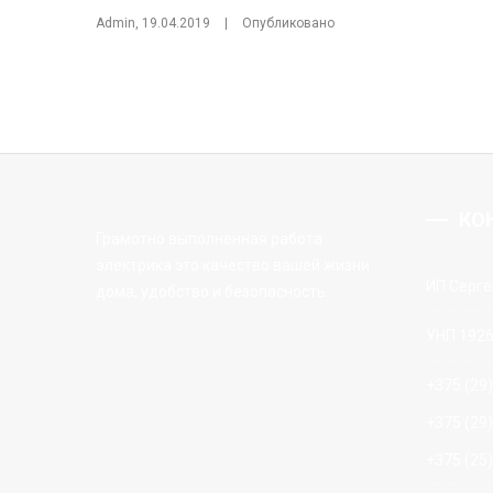
Admin
,
19.04.2019
|
Опубликовано
КО
Грамотно выполненная работа
электрика это качество вашей жизни
ИП Серге
дома, удобство и безопасность.
УНП 192
+375 (29
+375 (29
+375 (25