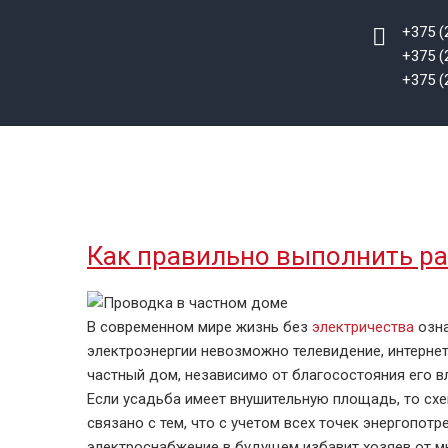
+375 (
+375 (
+375 (
ГЛАВНАЯ
УСЛУГИ ЭЛЕКТРИКА
НАШИ 
Как правильно выполнить ра
В современном мире жизнь без
электричества
озна
электроэнергии невозможно телевидение, интернет
частный дом, независимо от благосостояния его в
Если усадьба имеет внушительную площадь, то схе
связано с тем, что с учетом всех точек энергоп
электроснабжение в будущем избавит хозяев от м