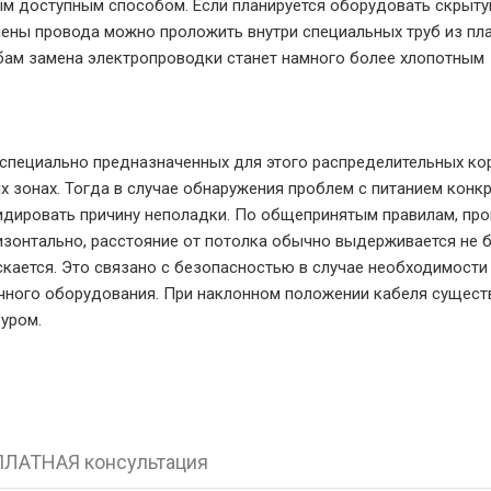
 доступным способом. Если планируется оборудовать скрыт
мены провода можно проложить внутри специальных труб из пла
бам замена электропроводки станет намного более хлопотным
специально предназначенных для этого распределительных ко
 зонах. Тогда в случае обнаружения проблем с питанием конк
видировать причину неполадки. По общепринятым правилам, пр
изонтально, расстояние от потолка обычно выдерживается не 
скается. Это связано с безопасностью в случае необходимости
ичного оборудования. При наклонном положении кабеля сущест
буром.
ЛАТНАЯ консультация