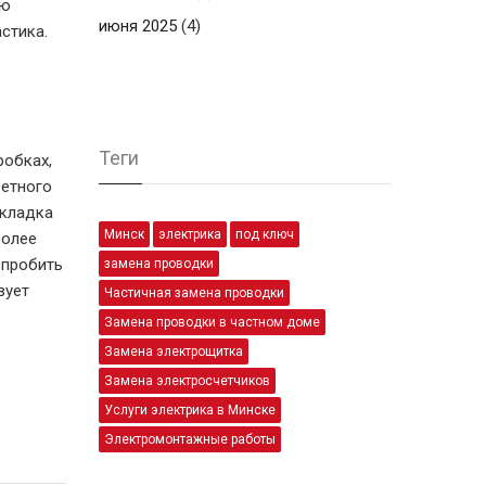
ую
июня 2025
(4)
стика.
Теги
робках,
ретного
окладка
Минск
электрика
под ключ
более
 пробить
замена проводки
вует
Частичная замена проводки
Замена проводки в частном доме
Замена электрощитка
Замена электросчетчиков
Услуги электрика в Минске
Электромонтажные работы